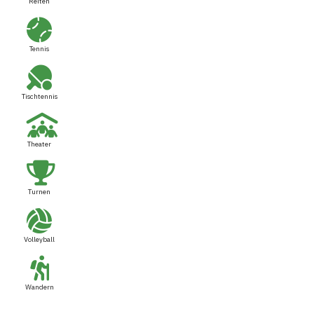
Reiten
Tennis
Tischtennis
Theater
Turnen
Volleyball
Wandern