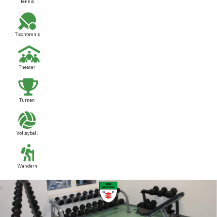
Tennis
Tischtennis
Theater
Turnen
Volleyball
Wandern